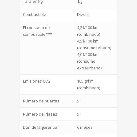
Tara en kg
kg
Combustible
Diésel
El consumo de
4,2 l/100 km
combustible***
(combinado)
4,5 l/100 km
(consumo urbano)
4,0 l/100 km
(consumo
extraurbano)
Emisiones CO2
105 g/km
(combinado)
Número de puertas
5
Número de Plazas
5
Dur. de la garantía
6 meses