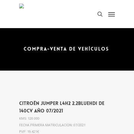
COMPRA-VENTA DE VEHÍCULOS
Citroën Jumper L4H2 2.2BlueHdi de
140cv año 07/2021
KMS: 120.000
FECHA PRIMERA MATRICULACION: 07/2021
PVP: 19.421€